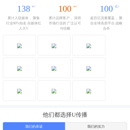
138
100
100
w+
w+
亿+
累计入驻媒体， 聚集
累计品牌客户， 深得
超百亿流量覆盖， 聚
行业90%知名 自媒体红
市场行业的 广泛认可
合全球高质平台 战略
人大V
与信赖
合作
他们都选择U传播
我们的承诺
我们的实力