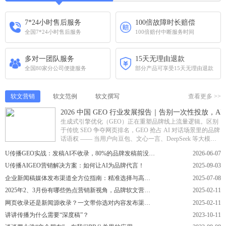
7*24小时售后服务
100倍故障时长赔偿
全国7*24小时售后服务
100倍赔付中断服务时间
多对一团队服务
15天无理由退款
全国80家分公司便捷服务
部分产品可享受15天无理由退款
软文营销
软文范例
软文撰写
查看更多 >>
2026 中国 GEO 行业发展报告｜告别一次性投放，
生成式引擎优化（GEO）正在重塑品牌线上流量逻辑。区别
于传统 SEO 争夺网页排名，GEO 抢占 AI 对话场景里的品牌
话语权 —— 当用户向豆包、文心一言、DeepSeek 等大模型
提问时，让品牌获得正向引...
U传播GEO实战：发稿AI不收录，80%的品牌发稿前没做好第一步
2026-06-07
U传播AIGEO营销解决方案：如何让AI为品牌代言！
2025-09-03
企业新闻稿媒体发布渠道全方位指南：精准选择与高效传播策略
2025-07-08
2025年2、3月份有哪些热点营销新视角，品牌软文营销如何巧妙“跟风”不踩雷？U传播分享
2025-02-11
网页收录还是新闻源收录？一文带你选对内容发布渠道，U传播分享
2025-02-11
讲讲传播为什么需要“深度稿”？
2023-10-11