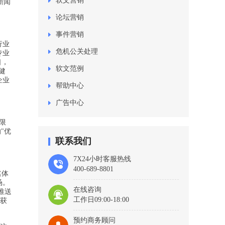
软文营销
新闻
论坛营销
事件营销
行业
危机公关处理
专业
口，
软文范例
健
企业
帮助中心
广告中心
限
"优
联系我们
7X24小时客服热线
400-689-8801
媒体
场。
在线咨询
推送
工作日09:00-18:00
，获
预约商务顾问