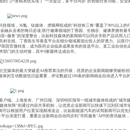
升级的门户发稿系统实现了"一次提交，多平台同步"的智能分发功能，企业
科技领域，36氪、钛媒体、虎嗅网组成的"科技铁三角"覆盖了90%以上的
了金融从业者的每日必读;医疗健康领域的丁香园、生物谷、健康界拥有最
"内容+服务"的深度整合，比如科技媒体的新闻稿可以同步关联产品试用入
关村在线、丁香医生等垂直平台在细分领域展现出惊人的穿透力。以医疗
+三甲医院官微转发，成为医药企业临床成果发布的首选平台。某工业自动化
术部门的主动对接，其中9家最终达成合作。
年社交媒体的最大突破是AI推荐算法的升级，优质的企业新闻能够突破粉丝
媒体的互动数据也日益重要，评论数超过100条的新闻稿会自动进入平台的
客户端、上海发布、广州日报、深圳特区报等一线城市媒体组成的"城市
市媒体矩阵"则通过内容共享机制，让优质企业新闻可以快速下沉到区域市
业新闻可以根据用户位置实现精准送达，比如新能源汽车的试驾新闻可以优先
平台深度打通，重要企业新闻会自动同步到"市民服务"APP的资讯板块