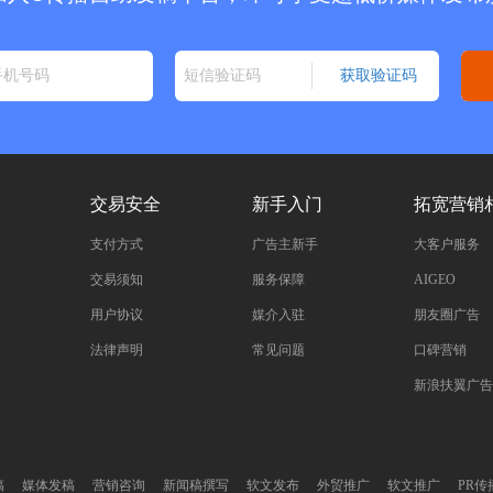
交易安全
新手入门
拓宽营销
支付方式
广告主新手
大客户服务
交易须知
服务保障
AIGEO
用户协议
媒介入驻
朋友圈广告
法律声明
常见问题
口碑营销
新浪扶翼广告
稿
媒体发稿
营销咨询
新闻稿撰写
软文发布
外贸推广
软文推广
PR传