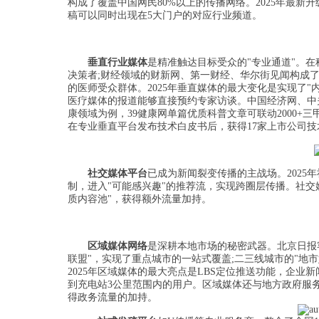
构成了覆盖中国网民80%以上的传播网络。2025年最新
稿可以同时出现在5大门户的对应行业频道。
垂直行业媒体
是精准触达目标受众的"专业通道"。在
决策者;财经领域的财新网、第一财经、华尔街见闻构成
的医师受众群体。2025年垂直媒体的最大变化是实现了
医疗媒体的报道能够直接预约专家访谈。中国经济网、中
康领域为例，39健康网单篇优质科普文章可联动2000
在专业垂直平台发布技术白皮书后，获得17家上市公司技
社交媒体平台
已成为新闻裂变传播的主战场。2025
制，进入"可能感兴趣"的推荐流，实现跨圈层传播。社交
质内容池"，获得额外流量加持。
区域媒体网络
是深耕本地市场的秘密武器。北京日报
联盟"，实现了重点城市的一站式覆盖;二三线城市的"地
2025年区域媒体的最大亮点是LBS定位推送功能，企
到充电站3公里范围内的用户。区域媒体还与地方政府服务
得政务流量的加持。