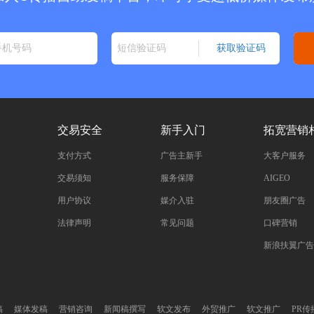
交易安全
新手入门
拓宽营销
支付方式
广告主新手
大客户服务
交易须知
服务保障
AIGEO
用户协议
媒介入驻
朋友圈广告
法律声明
常见问题
口碑营销
新浪扶翼广告
稿
媒体发稿
营销咨询
新闻稿撰写
软文发布
外贸推广
软文推广
PR传