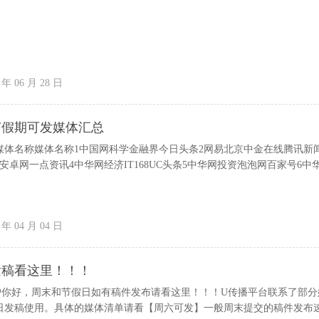
 年 06 月 28 日
明节假期可发媒体汇总
媒体名称媒体名称1中国网科学金融界今日头条2网易北京中金在线腾讯新
安卓网一点资讯4中华网经济IT168UC头条5中华网投资泡泡网百家号6中
 年 04 月 04 日
发稿看这里！！！
户你好，周末和节假日如有稿件发布请看这里！！！U传播平台联系了部分
日发稿使用。具体的媒体清单请看【周六可发】一般周末提交的稿件发布