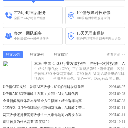
7*24小时售后服务
100倍故障时长赔偿
全国7*24小时售后服务
100倍赔付中断服务时间
多对一团队服务
15天无理由退款
全国80家分公司便捷服务
部分产品可享受15天无理由退款
软文营销
软文范例
软文撰写
查看更多 >>
2026 中国 GEO 行业发展报告｜告别一次性投放，
生成式引擎优化（GEO）正在重塑品牌线上流量逻辑。区别
于传统 SEO 争夺网页排名，GEO 抢占 AI 对话场景里的品牌
话语权 —— 当用户向豆包、文心一言、DeepSeek 等大模型
提问时，让品牌获得正向引...
U传播GEO实战：发稿AI不收录，80%的品牌发稿前没做好第一步
2026-06-07
U传播AIGEO营销解决方案：如何让AI为品牌代言！
2025-09-03
企业新闻稿媒体发布渠道全方位指南：精准选择与高效传播策略
2025-07-08
2025年2、3月份有哪些热点营销新视角，品牌软文营销如何巧妙“跟风”不踩雷？U传播分享
2025-02-11
网页收录还是新闻源收录？一文带你选对内容发布渠道，U传播分享
2025-02-11
讲讲传播为什么需要“深度稿”？
2023-10-11