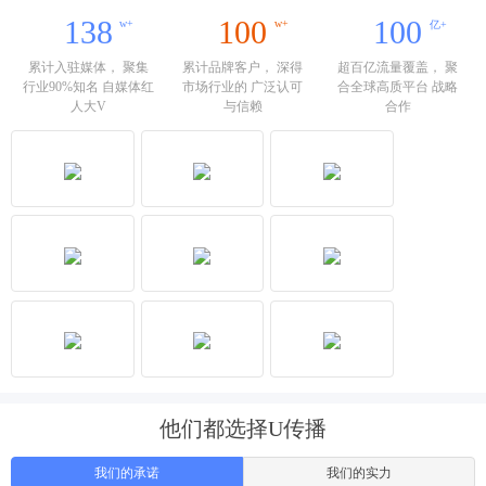
138
100
100
w+
w+
亿+
累计入驻媒体， 聚集
累计品牌客户， 深得
超百亿流量覆盖， 聚
行业90%知名 自媒体红
市场行业的 广泛认可
合全球高质平台 战略
人大V
与信赖
合作
他们都选择U传播
我们的承诺
我们的实力